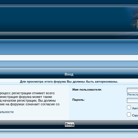
Вход
Для просмотра этого форума Вы должны быть авторизованы.
Имя пользователя:
роцесс регистрации отнимет всего
Регист
министрация форума может также
Пароль:
д началом регистрации, Вы должны
вие на форумах означает согласие со
Авт
альности
Скр